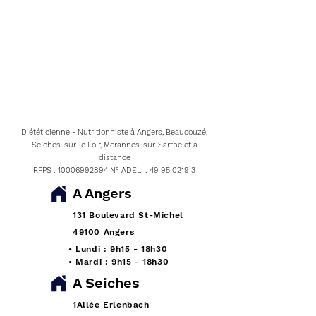
Diététicienne - Nutritionniste à Angers, Beaucouzé,
Seiches-sur-le Loir, Morannes-sur-Sarthe et à
distance
RPPS :
10006992894
N° ADELI :
49 95 0219 3
A Angers
131 Boulevard St-Michel
49100 Angers
• Lundi : 9h15 - 18h30
• Mardi : 9h15 - 18h30
A Seiches
1Allée Erlenbach