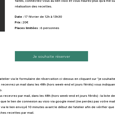
faites, connectez-vous au lien visio et vous n'aurez plus qu'à me su
réalisation des recettes.
Date :
17 février
de 12h à 13h30
Prix :
20€
Places limitées :
6 personnes
Je souhaite réserver
elier via le formulaire de réservation ci-dessus en cliquant sur "je souhait
recevrez un mail dans les 48h (hors week-end et jours fériés) vous indiquan
p.
 recevrez par mail, dans les 48h (hors week-end et jours fériés) : la liste de
 que le lien de connexion au visio via google meet (ne perdez pas votre mail
 via le lien envoyé 10 minutes avant le début de l'atelier afin de vérifier que
iches recettes par mail.