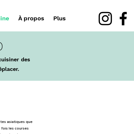
sine
À propos
Plus
o
cuisiner des
éplacer.
tes asiatiques que
fois les courses