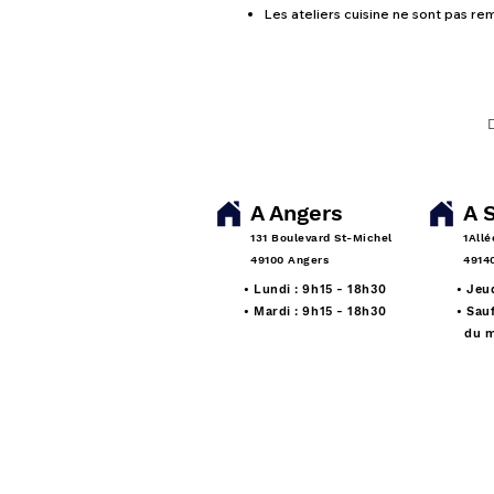
Les ateliers cuisine ne sont pas r
A Angers
A 
131 Boulevard St-Michel
1Allé
49100 Angers
49140
• Lundi : 9h15 - 18h30
• Jeu
• Mardi : 9h15 - 18h30
• Sau
du m