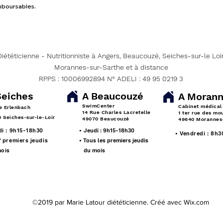
emboursables.
Diététicienne - Nutritionniste à Angers, Beaucouzé, Seiches-sur-le Loir
Morannes-sur-Sarthe et à distance
RPPS : 10006992894 N° ADELI : 49 95 0219 3
Seiches
A Beaucouzé
A Moran
SwimCenter
Cabinet médical
e Erlenbach
14 Rue Charles Lacretelle
1 ter rue des mo
 Seiches-sur-le-Loir
49070 Beaucouzé
49640 Morannes-
di : 9h15-18h30
•
Jeudi : 9h15-18h30
• Vendredi : 8h3
f premiers jeudis
• Tous les premiers jeudis
ois
du mois
©2019 par Marie Latour diététicienne. Créé avec Wix.com